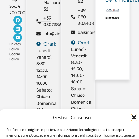
52
Molinara
Soc. €
32
+39
200.000
030
+39
303408
0307386325
daikinbrescia@gmail.com
info@ziniimpianti.com
Orari:
Orari:
Privacy
Lunedì-
Policy
Lunedì-
Cookie
Venerdì:
Venerdì:
Policy
8:30-
8:30-
12:30,
12:30,
14:00-
14:00-
18:00
18:00
Sabato:
Sabato:
Chiuso
Chiuso
Domenica:
Domenica:
Chiuso
Chiuso
Gestisci Consenso
Per fornire le migliori esperienze, utilizziamo tecnologie come i cookie per
memorizzare e/o accedere alle informazioni del dispositivo. Il consenso a queste