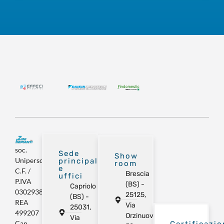
soc.
Sede
Show
Unipersonale
principale
room
e
C.F. /
Brescia
uffici
P.IVA
(BS) -
Capriolo
03029380981
25125,
(BS) -
REA
Via
25031,
499207
Orzinuovi
Via
Cap.
Certificazio