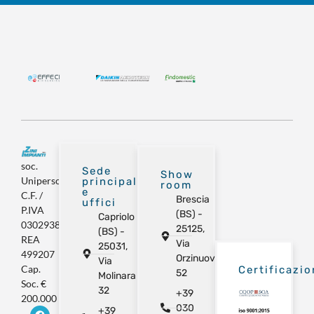
soc.
Sede
Show
Unipersonale
principale
room
e
C.F. /
Brescia
uffici
P.IVA
(BS) -
Capriolo
03029380981
25125,
(BS) -
REA
Via
25031,
499207
Orzinuovi
Via
Cap.
Certificazio
52
Molinara
Soc. €
32
+39
200.000
030
+39