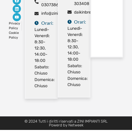
303408
0307386325
daikinbrescia@gmail.com
info@ziniimpianti.com
Orari:
Orari:
Privacy
Lunedì-
Policy
Lunedì-
Cookie
Venerdì:
Venerdì:
Policy
8:30-
8:30-
12:30,
12:30,
14:00-
14:00-
18:00
18:00
Sabato:
Sabato:
Chiuso
Chiuso
Domenica:
Domenica:
Chiuso
Chiuso
© 2024 Tutti i diritti riservati a ZINI IMPIANTI SRL
Powerd by Netweek