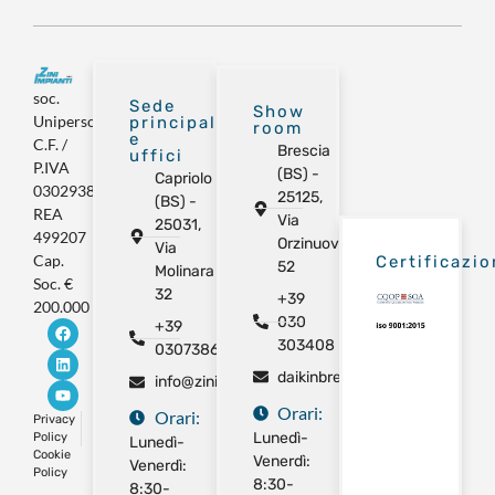
soc.
Sede
Show
Unipersonale
principale
room
e
C.F. /
Brescia
uffici
P.IVA
(BS) -
Capriolo
03029380981
25125,
(BS) -
REA
Via
25031,
499207
Orzinuovi
Via
Cap.
Certificazio
52
Molinara
Soc. €
32
+39
200.000
030
+39
303408
0307386325
daikinbrescia@gmail.com
info@ziniimpianti.com
Orari:
Orari:
Privacy
Lunedì-
Policy
Lunedì-
Cookie
Venerdì:
Venerdì:
Policy
8:30-
8:30-