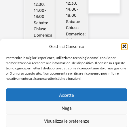
12:30,
12:30,
14:00-
14:00-
18:00
18:00
Sabato:
Sabato:
Chiuso
Chiuso
Domenica:
Domenica:
Chiuso
Chiuso
Gestisci Consenso
Per fornire le migliori esperienze, utilizziamo tecnologie come i cookie per
memorizzare e/o accedere alle informazioni del dispositivo. Il consenso a queste
tecnologie ci permetterà di elaborare dati come il comportamento di navigazione
o ID unici su questo sito. Non acconsentire o ritirare il consenso può influire
© 2024 Tutti i diritti riservati a ZINI IMPIANTI SRL
negativamente su alcune caratteristiche e funzioni.
Powerd by Netweek
Accetta
Nega
Visualizza le preferenze