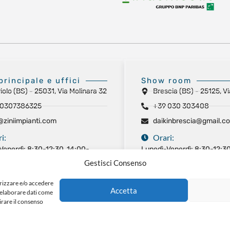
principale e uffici
Show room
iolo (BS) - 25031, Via Molinara 32
Brescia (BS) - 25125, Vi
 0307386325
+39 030 303408
@ziniimpianti.com
daikinbrescia@gmail.c
i:
Orari:
Venerdì: 8:30-12:30, 14:00-
Lunedì-Venerdì: 8:30-12:30
18:00
Gestisci Consenso
 Chiuso
Sabato: Chiuso
a: Chiuso
Domenica: Chiuso
orizzare e/o accedere
Accetta
i elaborare dati come
irare il consenso