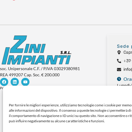
Sede 
Capr
+39
soc. Unipersonale C.F. / P.IVA 03029380981
info
REA 499207 Cap. Soc. € 200.000
Orar
Lunedì-
Privacy Policy
Cookie Policy
18:00
Sabato:
Domenic
Per fornire le migliori esperienze, utilizziamo tecnologie come i cookie per mem
alle informazioni del dispositivo. Il consenso a queste tecnologie ci permetterà d
il comportamento di navigazione o ID unici su questo sito. Non acconsentire o rit
può influire negativamente su alcune caratteristiche e funzioni.