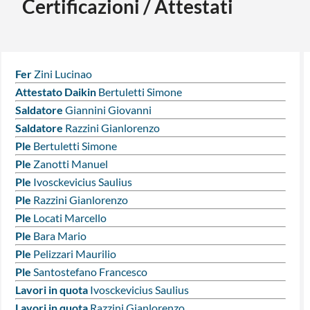
Certificazioni / Attestati
Fer
Zini Lucinao
Attestato Daikin
Bertuletti Simone
Saldatore
Giannini Giovanni
Saldatore
Razzini Gianlorenzo
Ple
Bertuletti Simone
Ple
Zanotti Manuel
Ple
Ivosckevicius Saulius
Ple
Razzini Gianlorenzo
Ple
Locati Marcello
Ple
Bara Mario
Ple
Pelizzari Maurilio
Ple
Santostefano Francesco
Lavori in quota
Ivosckevicius Saulius
Lavori in quota
Razzini Gianlorenzo