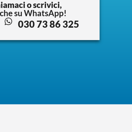
iamaci o scrivici,
che su WhatsApp!
030 73 86 325