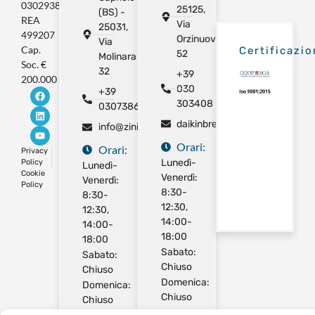
03029380981
25125,
(BS) -
REA
Via
25031,
499207
Orzinuovi
Via
Cap.
Certificazio
52
Molinara
Soc. €
32
+39
200.000
030
+39
303408
0307386325
daikinbrescia@gmail.com
info@ziniimpianti.com
Orari:
Orari:
Privacy
Lunedì-
Policy
Lunedì-
Cookie
Venerdì:
Venerdì:
Policy
8:30-
8:30-
12:30,
12:30,
14:00-
14:00-
18:00
18:00
Sabato:
Sabato:
Chiuso
Chiuso
Domenica:
Domenica:
Chiuso
Chiuso