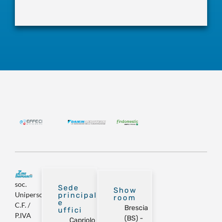
soc.
Sede
Show
Unipersonale
principale
room
e
C.F. /
Brescia
uffici
P.IVA
(BS) -
Capriolo