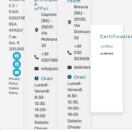
room
e
C.F. /
Brescia
uffici
P.IVA
(BS) -
Capriolo
03029380981
25125,
(BS) -
REA
Via
25031,
499207
Orzinuovi
Via
Cap.
Certificazio
52
Molinara
Soc. €
32
+39
200.000
030
+39
303408
0307386325
daikinbrescia@gmail.com
info@ziniimpianti.com
Orari:
Orari:
Privacy
Lunedì-
Policy
Lunedì-
Cookie
Venerdì:
Venerdì:
Policy
8:30-
8:30-
12:30,
12:30,
14:00-
14:00-
18:00
18:00
Sabato:
Sabato:
Chiuso
Chiuso