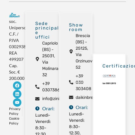
soc.
Sede
Show
Unipersonale
principale
room
e
C.F. /
Brescia
uffici
P.IVA
(BS) -
Capriolo
03029380981
25125,
(BS) -
REA
Via
25031,
499207
Orzinuovi
Via
Cap.
Certificazio
52
Molinara
Soc. €
32
+39
200.000
030
+39
303408
0307386325
daikinbrescia@gmail.com
info@ziniimpianti.com
Orari:
Orari:
Privacy
Lunedì-
Policy
Lunedì-
Cookie
Venerdì:
Venerdì:
Policy
8:30-
8:30-
12:30,
12:30,