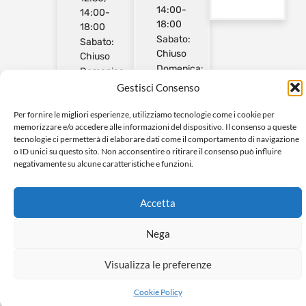
14:00-
14:00-
18:00
18:00
Sabato:
Sabato:
Chiuso
Chiuso
Domenica:
Domenica:
Chiuso
Chiuso
Gestisci Consenso
Per fornire le migliori esperienze, utilizziamo tecnologie come i cookie per
memorizzare e/o accedere alle informazioni del dispositivo. Il consenso a queste
tecnologie ci permetterà di elaborare dati come il comportamento di navigazione
o ID unici su questo sito. Non acconsentire o ritirare il consenso può influire
negativamente su alcune caratteristiche e funzioni.
© 2024 Tutti i diritti riservati a ZINI IMPIANTI SRL
Powerd by Netweek
Accetta
Nega
Visualizza le preferenze
Cookie Policy